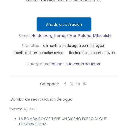
bomba de recirculación de agua ROYCE
Añadir a cotización
Brand:
Heidelberg
,
Komori
,
Man Roland
,
Mitsubishi
Etiquetas:
alimentacion de agua bomba royce
fuente de humectacion royce
Recirculacion bomba royce
Categorías:
Equipos nuevos
,
Productos
Compartir
Bomba de recirculación de agua
Marca: ROYCE
LA BOMBA ROYCE TIENE UN DISEÑO ESPECIAL QUE
PROPORCIONA