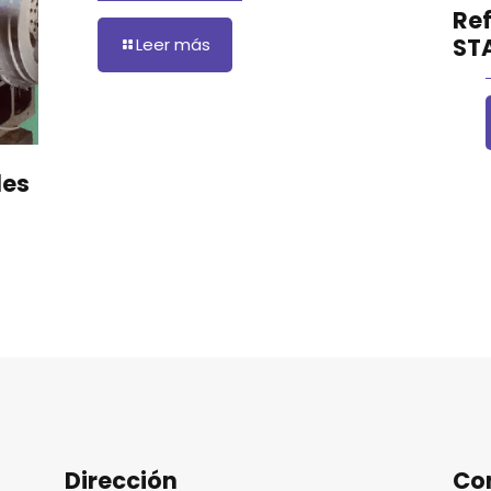
Re
ST
Leer más
les
Dirección
Co