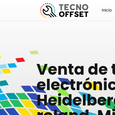
Inicio
Venta de 
electróni
Heidelber