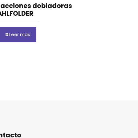
facciones dobladoras
AHLFOLDER
Leer más
ntacto