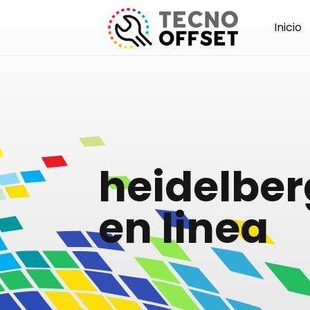
Inicio
heidelber
en linea